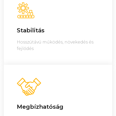
Stabilitás
Hosszútávú működés, növekedés és
fejlődés
Megbízhatóság