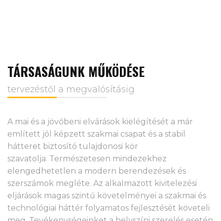
TÁRSASÁGUNK MŰKÖDÉSE
tervezéstől a megvalósításig
A mai és a jövőbeni elvárások kielégítését a már
említett
jól
képzett szakmai csapat és a stabil
hátteret biztosító tulajdonosi kör
szavatolja.
Természetesen mindezekhez
elengedhetetlen a modern berendezések és
szerszámok
megléte.
Az alkalmazott kivitelezési
eljárások magas szintű követelményei a szakmai és
technológiai háttér folyamatos fejlesztését követeli
meg.
Tevékenységeinket a helyszíni szerelés esetén