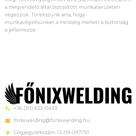
a megrendelő által biztosított munkaterületen
végezzük. Törekszünk arra, hogy
munkavégzésünket a minőség mellett a biztonság
is jellemezze
.
+36 (30) 632-0433
fonixwelding@fonixwelding.hu
Cégjegyzékszám: 13-09-097751